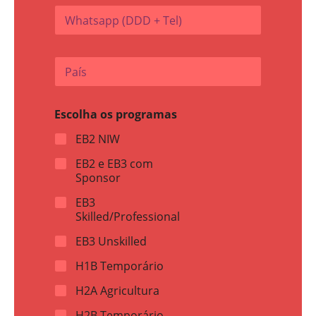
W
i
h
l
a
*
t
N
P
s
o
a
a
m
í
p
e
s
p
W
Escolha os programas
*
(
h
D
a
EB2 NIW
D
t
D
s
EB2 e EB3 com
+
a
Sponsor
T
p
e
p
EB3
l
+
Skilled/Professional
)
*
EB3 Unskilled
H1B Temporário
H2A Agricultura
H2B Temporário