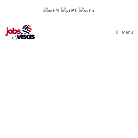
PT
EN
ES
Menu
Empregos USA
Confira os empregos ofericidos
pelos empregadores.