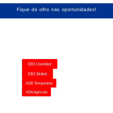
Fique de olho nas oportunidades!
Clique nos botões
abaixo para os
empregos :
EB3 Unskilled
EB3 Skilled
H2B Temporário
H2A Agrícola
Fique atento! Em breve