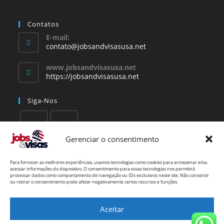
Contatos
E-mail:
contato@jobsandvisasusa.net
www.jobsandvisasusa.net
https://jobsandvisasusa.net
Siga-Nos
Gerenciar o consentimento
Mais Informações
Para fornecer as melhores experiências, usamos tecnologias como cookies para armazenar e/ou
acessar informações do dispositivo. O consentimento para essas tecnologias nos permitirá
Política de privacidade
processar dados como comportamento de navegação ou IDs exclusivos neste site. Não consentir
ou retirar o consentimento pode afetar negativamente certos recursos e funções.
Política de cookies
Aceitar