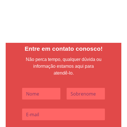
Saúde USA
Caminhoneiros
Entre em contato conosco!
Não perca tempo, qualquer dúvida ou
informação estamos aqui para
atendê-lo.
N
o
m
Nome
Sobrenome
e
E
*
-
m
a