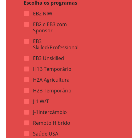
Escolha os programas
*
s
(
(
D
EB2 NIW
D
D
D
D
EB2 e EB3 com
D
+
Sponsor
W
T
h
e
EB3
a
l
Skilled/Professional
t
)
s
*
EB3 Unskilled
a
p
H1B Temporário
p
H2A Agricultura
H2B Temporário
J-1 W/T
J-1Intercâmbio
Remoto Híbrido
Saúde USA