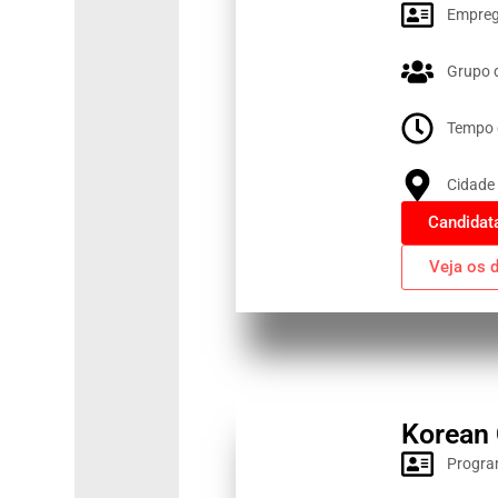
Empreg
Grupo 
Tempo 
Cidade 
Candidat
Veja os 
Korean 
Progra