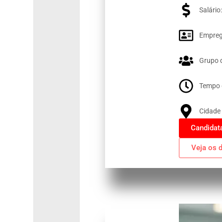
Salário
Empreg
Grupo 
Tempo 
Cidade 
Candidat
Veja os 