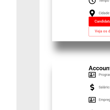
Tempo 
Cidade 
Candidat
Veja os 
Account
Progra
Salário
Empreg