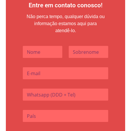
Entre em contato conosco!
Não perca tempo, qualquer dúvida ou
informação estamos aqui para
atendê-lo.
N
o
m
Nome
Sobrenome
e
E
*
-
m
a
W
i
h
l
a
*
t
P
s
a
a
í
p
s
o
p