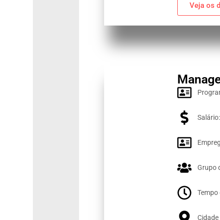
Veja os 
Manager
Progra
Salário
Empreg
Grupo 
Tempo 
Cidade 