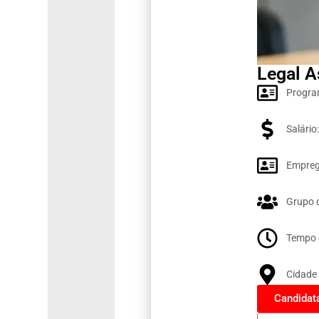
Legal As
Progra
Salário
Empreg
Grupo 
Tempo 
Cidade 
Candidat