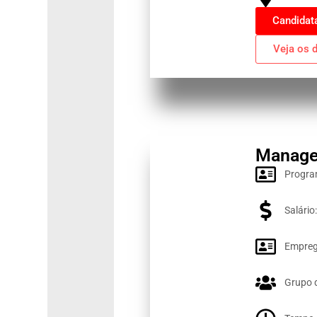
Candidat
Veja os 
Manager
Progra
Salário
Emprega
Grupo 