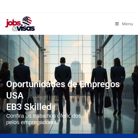
Menu
Oportunidades de Empregos
USA
EB3 Skilled
Confira os trabalhos ofericidos
pelos empregadores.