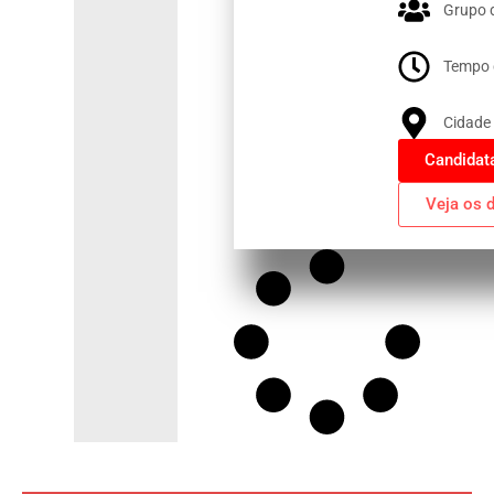
Grupo 
Tempo 
Cidade 
Candidat
Veja os 