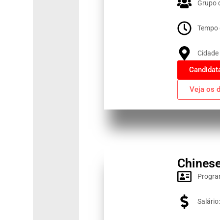
Grupo 
Tempo 
Cidade 
Candidat
Veja os 
Chinese
Progra
Salário