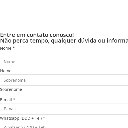
Entre em contato conosco!
Não perca tempo, qualquer dúvida ou informa
P
Nome
*
a
í
s
Nome
(
D
Sobrenome
D
D
E-mail
*
W
h
Whatsapp (DDD + Tel)
*
a
t