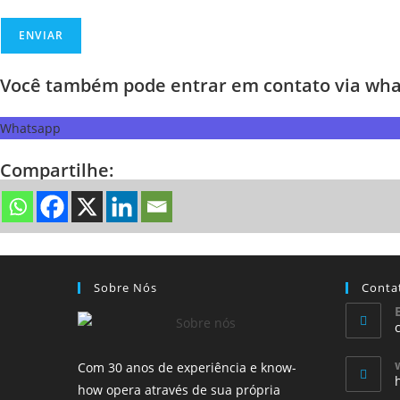
ENVIAR
Você também pode entrar em contato via what
Whatsapp
Compartilhe:
Sobre Nós
Conta
Com 30 anos de experiência e know-
how opera através de sua própria