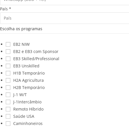
s
País
*
a
p
p
Escolha os programas
EB2 NIW
EB2 e EB3 com Sponsor
EB3 Skilled/Professional
EB3 Unskilled
H1B Temporário
H2A Agricultura
H2B Temporário
J-1 W/T
J-1Intercâmbio
Remoto Híbrido
Saúde USA
Caminhoneiros