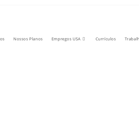
os
Nossos Planos
Empregos USA
Currículos
Trabal