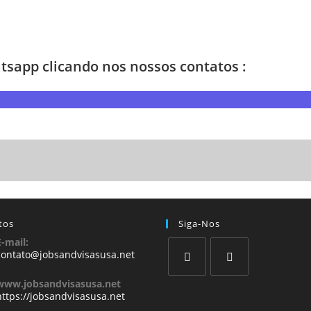
sapp clicando nos nossos contatos :
tos
Siga-Nos
E-mail:
contato@jobsandvisasusa.net
www.jobsandvisasusa.net
https://jobsandvisasusa.net