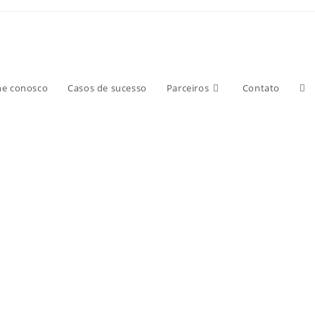
he conosco
Casos de sucesso
Parceiros
Contato