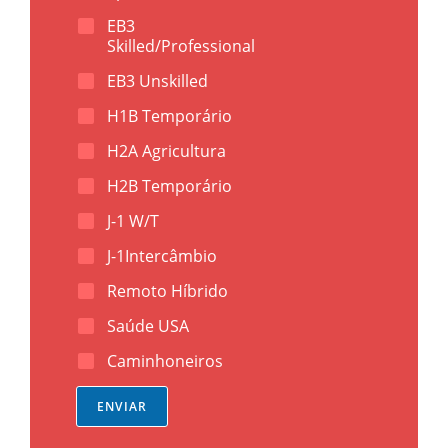
T
e
EB3
l
Skilled/Professional
)
*
EB3 Unskilled
H1B Temporário
H2A Agricultura
H2B Temporário
J-1 W/T
J-1Intercâmbio
Remoto Híbrido
Saúde USA
Caminhoneiros
ENVIAR