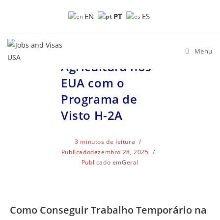
Como Conseguir
PT
EN
ES
Trabalho
Temporário na
Menu
Agricultura nos
EUA com o
Programa de
Visto H-2A
3 minutos de leitura
Publicado
dezembro 28, 2025
Publicado em
Geral
Como Conseguir Trabalho Temporário na