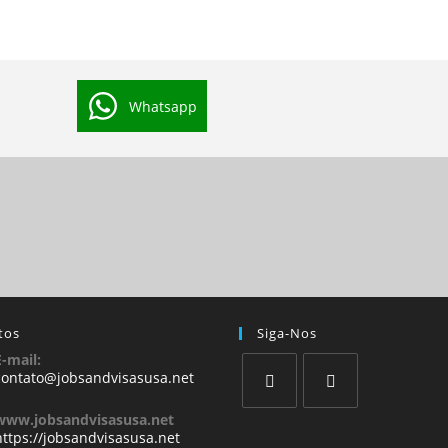
Whatsapp
tos
Siga-Nos
E-mail:
contato@jobsandvisasusa.net
www.jobsandvisasusa.net
https://jobsandvisasusa.net