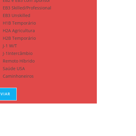
EB2 e EB3 com Sponsor
EB3 Skilled/Professional
EB3 Unskilled
H1B Temporário
H2A Agricultura
H2B Temporário
J-1 W/T
J-1Intercâmbio
Remoto Híbrido
Saúde USA
Caminhoneiros
NVIAR