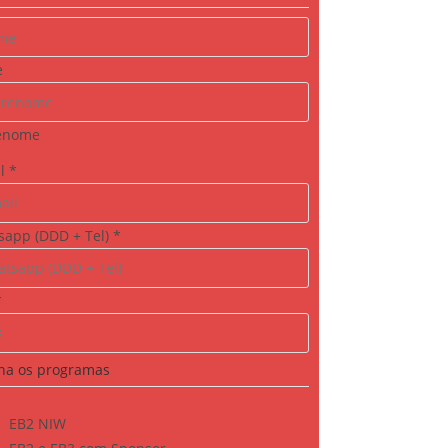
e
enome
il
*
sapp (DDD + Tel)
*
*
ha os programas
EB2 NIW