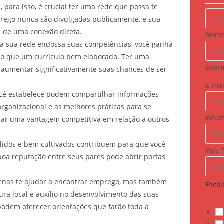
D
, para isso, é crucial ter uma rede que possa te
D
mprego nunca são divulgadas publicamente, e sua
D
s de uma conexão direta.
Nom
E
 sua rede endossa suas competências, você ganha
s
do que um currículo bem elaborado. Ter uma
Sobr
c
aumentar significativamente suas chances de ser
o
E-ma
l
cê estabelece podem compartilhar informações
h
organizacional e as melhores práticas para se
What
a
 dar uma vantagem competitiva em relação a outros
N
o
idos e bem cultivados contribuem para que você
País
m
boa reputação entre seus pares pode abrir portas
e
nas te ajudar a encontrar emprego, mas também
Escol
ura local e auxílio no desenvolvimento das suas
 podem oferecer orientações que farão toda a