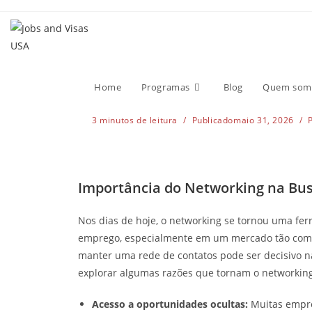
Importância do Ne
Emprego nos Esta
Home
Programas
Blog
Quem som
3 minutos de leitura
Publicado
maio 31, 2026
Importância do Networking na Bus
Nos dias de hoje, o networking se tornou uma fe
emprego, especialmente em um mercado tão compe
manter uma rede de contatos pode ser decisivo na 
explorar algumas razões que tornam o networkin
Acesso a oportunidades ocultas:
Muitas empre