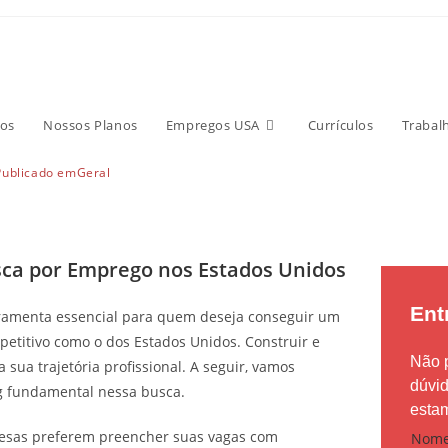
tworking na Busca por
dos Unidos
os
Nossos Planos
Empregos USA
Currículos
Trabal
Publicado em
Geral
ca por Emprego nos Estados Unidos
Ent
rramenta essencial para quem deseja conseguir um
titivo como o dos Estados Unidos. Construir e
Não 
sua trajetória profissional. A seguir, vamos
dúvi
g fundamental nessa busca.
estam
(
sas preferem preencher suas vagas com
Nom