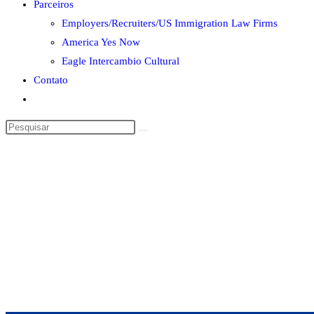
Parceiros
Employers/Recruiters/US Immigration Law Firms
America Yes Now
Eagle Intercambio Cultural
Contato
Alternar
pesquisa
Pesquisar
do
neste
site
site
EST