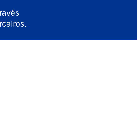
ravés
ceiros.