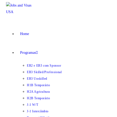
Ir
para
o
conteúdo
Home
Programas
EB2 e EB3 com Sponsor
EB3 Skilled/Professional
EB3 Unskilled
H1B Temporário
H2A Agricultura
H2B Temporário
J-1 W/T
J-1 Intercâmbio