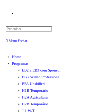
Alternar
Pressione
pesquisa
a
Menu
Fechar
tecla
“Esc”
do
para
Home
fechar
Programas
o
site
EB2 e EB3 com Sponsor
painel
EB3 Skilled/Professional
de
EB3 Unskilled
pesquisa.
H1B Temporário
H2A Agricultura
H2B Temporário
J-1 W/T