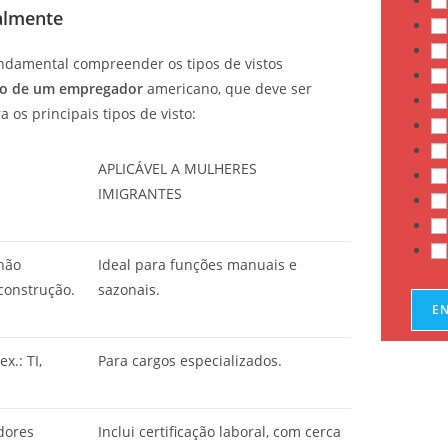
galmente
m
a
undamental compreender os tipos de vistos
s
io de um empregador
americano, que deve ser
o
 os principais tipos de visto:
s
APLICÁVEL A MULHERES
IMIGRANTES
 não
Ideal para funções manuais e
 construção.
sazonais.
E
x.: TI,
Para cargos especializados.
dores
Inclui certificação laboral, com cerca