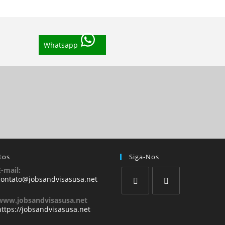
Whatsapp
tos
Siga-Nos
E-mail:
contato@jobsandvisasusa.net
www.jobsandvisasusa.net
https://jobsandvisasusa.net