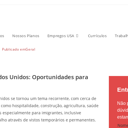
e Obra nos Estados Unidos
a Imigrantes
os
Nossos Planos
Empregos USA
Currículos
Trabal
Publicado em
Geral
dos Unidos: Oportunidades para
Ent
nidos se tornou um tema recorrente, com cerca de
Não 
 como hospitalidade, construção, agricultura, saúde
dúvi
es especialmente para imigrantes, inclusive
estam
ho através de vistos temporários e permanentes.
Nom