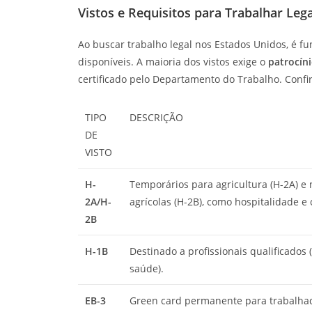
Vistos e Requisitos para Trabalhar Le
Ao buscar trabalho legal nos Estados Unidos, é f
disponíveis. A maioria dos vistos exige o
patrocín
certificado pelo Departamento do Trabalho. Confira
TIPO
DESCRIÇÃO
DE
VISTO
H-
Temporários para agricultura (H-2A) e
2A/H-
agrícolas (H-2B), como hospitalidade e
2B
H-1B
Destinado a profissionais qualificados (e
saúde).
EB-3
Green card permanente para trabalha