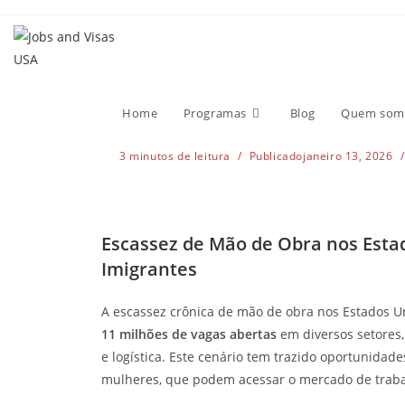
Escassez de Mão d
Oportunidades par
Home
Programas
Blog
Quem som
3 minutos de leitura
Publicado
janeiro 13, 2026
Escassez de Mão de Obra nos Esta
Imigrantes
A escassez crônica de mão de obra nos Estados U
11 milhões de vagas abertas
em diversos setores,
e logística. Este cenário tem trazido oportunidad
mulheres, que podem acessar o mercado de trabal