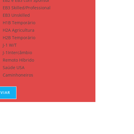
EB2 e EB3 com Sponsor
EB3 Skilled/Professional
EB3 Unskilled
H1B Temporário
H2A Agricultura
H2B Temporário
J-1 W/T
J-1Intercâmbio
Remoto Híbrido
Saúde USA
Caminhoneiros
NVIAR