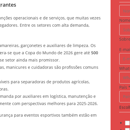
rantes
nções operacionais e de serviços, que muitas vezes
Nom
egadores. Entre os setores com alta demanda,
Sobr
mareiras, garçonetes e auxiliares de limpeza. Os
E
E-ma
pera-se que a Copa do Mundo de 2026 gere até
500
-
se setor ainda mais promissor.
m
as, manicures e cuidadoras são profissões comuns
What
a
i
níveis para separadoras de produtos agrícolas,
l
País
oras.
p
manda por auxiliares em logística, manutenção e
r
mente com perspectivas melhores para 2025-2026.
Escol
o
g
gurança para eventos esportivos também estão em
r
a