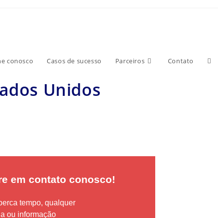
he conosco
Casos de sucesso
Parceiros
Contato
tados Unidos
re em contato conosco!
perca tempo, qualquer
da ou informação