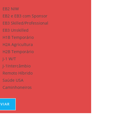
EB2 NIW
EB2 e EB3 com Sponsor
EB3 Skilled/Professional
EB3 Unskilled
H1B Temporário
H2A Agricultura
H2B Temporário
J-1 W/T
J-1Intercâmbio
Remoto Híbrido
Saúde USA
Caminhoneiros
NVIAR