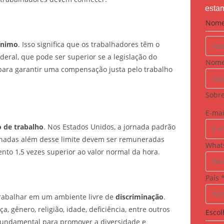
estam
Nom
ínimo
. Isso significa que os trabalhadores têm o
deral, que pode ser superior se a legislação do
Nom
l para garantir uma compensação justa pelo trabalho
Sobr
E
E-ma
-
o de trabalho
. Nos Estados Unidos, a jornada padrão
m
alhadas além desse limite devem ser remuneradas
What
a
o 1,5 vezes superior ao valor normal da hora.
i
l
País
N
rabalhar em um ambiente livre de
discriminação
.
o
, gênero, religião, idade, deficiência, entre outros
Escol
m
é fundamental para promover a diversidade e