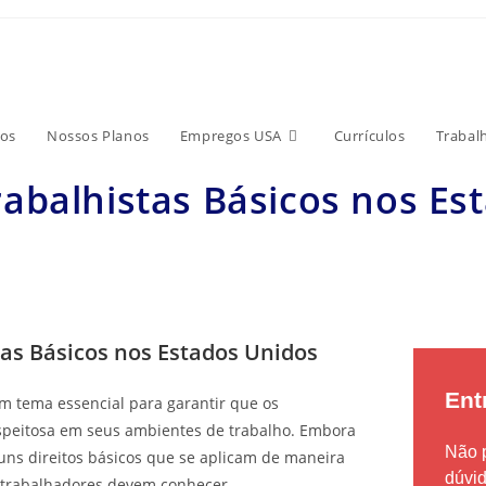
os
Nossos Planos
Empregos USA
Currículos
Trabal
abalhistas Básicos nos Es
as Básicos nos Estados Unidos
Ent
um tema essencial para garantir que os
espeitosa em seus ambientes de trabalho. Embora
Não 
guns direitos básicos que se aplicam de maneira
dúvi
s trabalhadores devem conhecer.