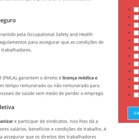
e
p
r
Seguro
o
g
rantido pela Occupational Safety and Health
r
regulamentos para assegurar que as condições de
a
 trabalhadores.
m
a
s
t (FMLA), garantem o direito à
licença médica e
m um tempo remunerado ou não remunerado para
 pessoais de saúde sem medo de perder o emprego.
letiva
E
ganizar
e participar de sindicatos. Isso lhes dá a
res salários, benefícios e condições de trabalho. A
ra assegurar que os direitos dos trabalhadores