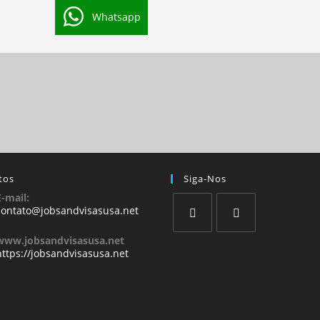
Whatsapp
tos
Siga-Nos
E-mail:
contato@jobsandvisasusa.net
www.jobsandvisasusa.net
https://jobsandvisasusa.net