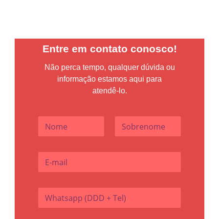
Entre em contato conosco!
Não perca tempo, qualquer dúvida ou
informação estamos aqui para
atendê-lo.
E
N
-
o
m
m
a
Nome
Sobrenome
e
i
E
*
l
-
(
m
D
a
D
W
i
D
h
l
+
a
*