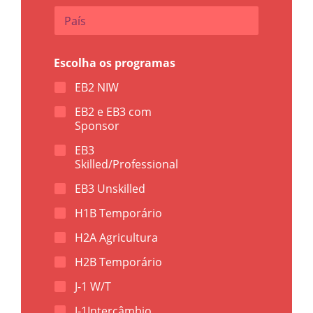
t
P
s
a
a
í
p
s
p
Escolha os programas
*
(
D
EB2 NIW
D
D
EB2 e EB3 com
+
Sponsor
T
e
EB3
l
Skilled/Professional
)
*
EB3 Unskilled
H1B Temporário
H2A Agricultura
H2B Temporário
J-1 W/T
J-1Intercâmbio