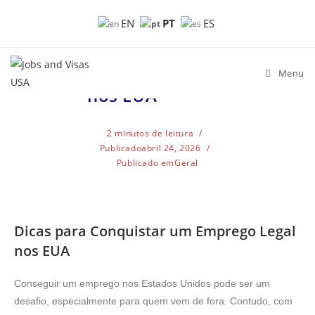
Dicas para
PT
EN
ES
Conquistar um
Emprego Legal
Menu
nos EUA
2 minutos de leitura
Publicado
abril 24, 2026
Publicado em
Geral
Dicas para Conquistar um Emprego Legal
nos EUA
Conseguir um emprego nos Estados Unidos pode ser um
desafio, especialmente para quem vem de fora. Contudo, com