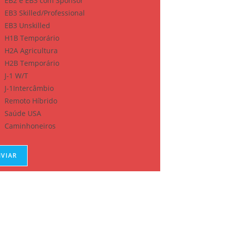
EB2 e EB3 com Sponsor
EB3 Skilled/Professional
EB3 Unskilled
H1B Temporário
H2A Agricultura
H2B Temporário
J-1 W/T
J-1Intercâmbio
Remoto Híbrido
Saúde USA
Caminhoneiros
NVIAR