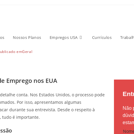
para Entrevistas de Empreg
os
Nossos Planos
Empregos USA
Currículos
Trabal
ublicado em
Geral
 de Emprego nos EUA
Ent
detalhe conta. Nos Estados Unidos, o processo pode
tumados. Por isso, apresentamos algumas
Não 
acar durante sua entrevista. Desde o respeito à
dúvi
 tudo é importante.
estam
essão
Nom