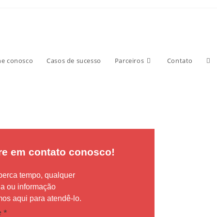
o
he conosco
Casos de sucesso
Parceiros
Contato
re em contato conosco!
perca tempo, qualquer
da ou informação
os aqui para atendê-lo.
e
*