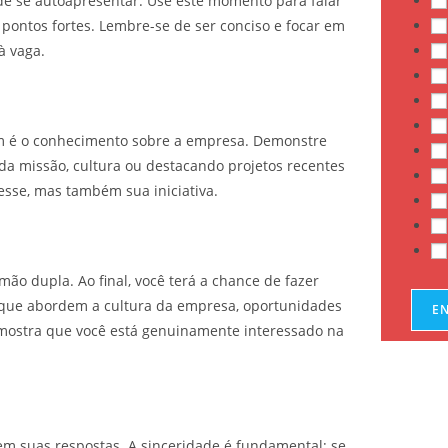
 de se autoapresentar. Use este momento para falar
 pontos fortes. Lembre-se de ser conciso e focar em
à vaga.
am é o conhecimento sobre a empresa. Demonstre
da missão, cultura ou destacando projetos recentes
esse, mas também sua iniciativa.
ão dupla. Ao final, você terá a chance de fazer
 que abordem a cultura da empresa, oportunidades
E
o mostra que você está genuinamente interessado na
 em suas respostas. A sinceridade é fundamental; se