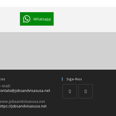
Whatsapp
tos
Siga-Nos
E-mail:
contato@jobsandvisasusa.net
www.jobsandvisasusa.net
https://jobsandvisasusa.net