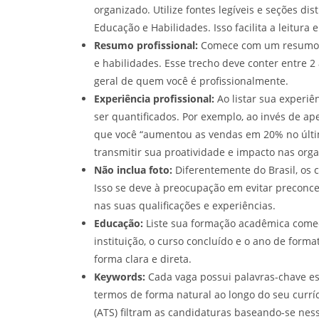
organizado. Utilize fontes legíveis e seções dis
Educação e Habilidades. Isso facilita a leitur
Resumo profissional:
Comece com um resumo co
e habilidades. Esse trecho deve conter entre 2
geral de quem você é profissionalmente.
Experiência profissional:
Ao listar sua experiê
ser quantificados. Por exemplo, ao invés de a
que você “aumentou as vendas em 20% no último
transmitir sua proatividade e impacto nas org
Não inclua foto:
Diferentemente do Brasil, os 
Isso se deve à preocupação em evitar preconce
nas suas qualificações e experiências.
Educação:
Liste sua formação acadêmica começ
instituição, o curso concluído e o ano de forma
forma clara e direta.
Keywords:
Cada vaga possui palavras-chave es
termos de forma natural ao longo do seu currí
(ATS) filtram as candidaturas baseando-se nes