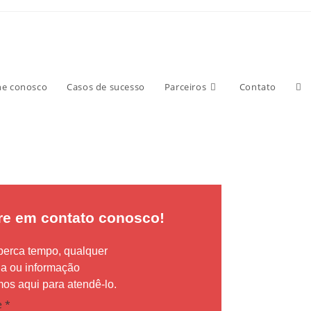
o
he conosco
Casos de sucesso
Parceiros
Contato
re em contato conosco!
perca tempo, qualquer
da ou informação
os aqui para atendê-lo.
e
*