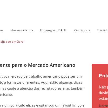
m Currículo Eficiente para 
no
os
Nossos Planos
Empregos USA
Currículos
Trabal
ublicado em
Geral
ciente para o Mercado Americano
Ent
titivo mercado de trabalho americano pode ser um
o a formatos diferentes. Aqui estão algumas dicas
Não 
penas capte a atenção dos recrutadores, mas também
dúvi
ericano.
estam
p
a um currículo eficaz é optar por um layout limpo e
Nom