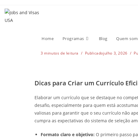
Dicas para Criar u
Mercado America
Home
Programas
Blog
Quem som
3 minutos de leitura
Publicado
julho 3, 2026
P
Dicas para Criar um Currículo Efi
Elaborar um currículo que se destaque no compe
desafio, especialmente para quem está acostumad
valiosas para garantir que o seu currículo não a
cumpra as expectativas do sistema de seleção am
Formato claro e objetivo:
O primeiro passo par