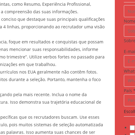
r
tintas, como Resumo, Experiência Profissional,
o
a e a compreensão das suas informações.
g
nciso que destaque suas principais qualificações
Nom
r
 a 4 linhas, proporcionando ao recrutador uma visão
a
Sobr
m
ncia, foque em resultados e conquistas que possam
a
penas mencionar suas responsabilidades, informe
E-ma
s
 trimestre”. Utilize verbos fortes no passado para
P
anizações em que trabalhou.
What
a
currículos nos EUA geralmente não contêm fotos.
í
itos durante a seleção. Portanto, mantenha o foco
s
País
E
ando pela mais recente. Inclua o nome da
-
tura. Isso demonstra sua trajetória educacional de
m
Escol
a
pecíficas que os recrutadores buscam. Use esses
i
culo, pois muitos sistemas de seleção automatizada
l
sas palavras. Isso aumenta suas chances de ser