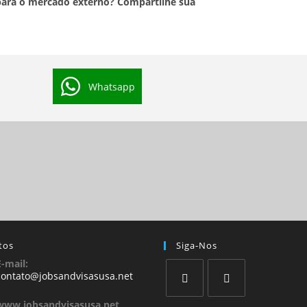
o para o mercado externo? Compartilhe sua
Whatsapp
tos
Siga-Nos
E-mail:
contato@jobsandvisasusa.net
www.jobsandvisasusa.net