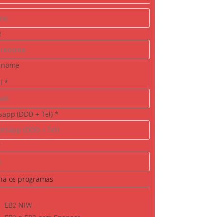
e
enome
il
*
sapp (DDD + Tel)
*
*
ha os programas
EB2 NIW