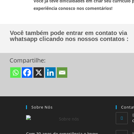
Você já teve dificuldades em criar seu currícul
experiência conosco nos comentários!
Você também pode entrar em contato via
whatsapp clicando nos nossos contatos :
Compartilhe:
Sobre Nós
Conta
Com 30 anos de experiência e know-