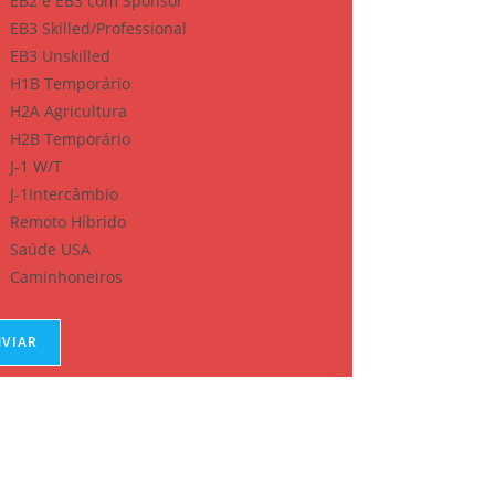
EB2 e EB3 com Sponsor
EB3 Skilled/Professional
EB3 Unskilled
H1B Temporário
H2A Agricultura
H2B Temporário
J-1 W/T
J-1Intercâmbio
Remoto Híbrido
Saúde USA
Caminhoneiros
NVIAR