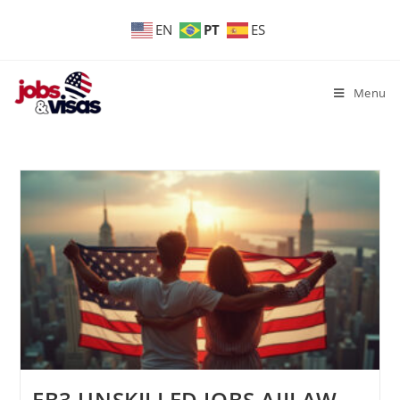
PT
EN
ES
Menu
EB3 UNSKILLED JOBS AIILAW