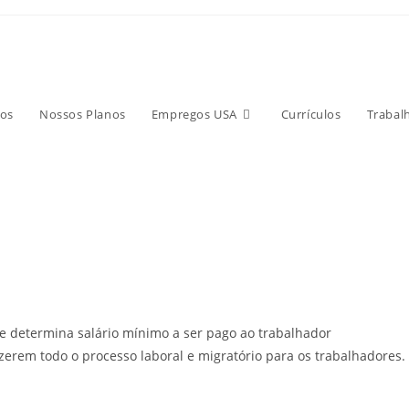
os
Nossos Planos
Empregos USA
Currículos
Trabal
e determina salário mínimo a ser pago ao trabalhador
rem todo o processo laboral e migratório para os trabalhadores.