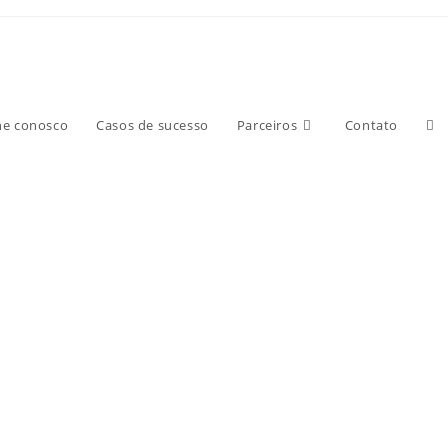
he conosco
Casos de sucesso
Parceiros
Contato