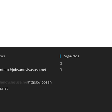
tos
Siga-Nos
ntato@jobsandvisasusa.net
andvisasusa.net
https://jobsan
a.net