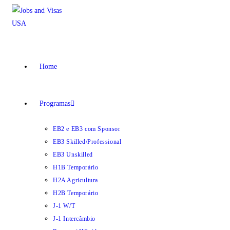
Ir
para
o
conteúdo
Home
Programas
EB2 e EB3 com Sponsor
EB3 Skilled/Professional
EB3 Unskilled
H1B Temporário
H2A Agricultura
H2B Temporário
J-1 W/T
J-1 Intercâmbio