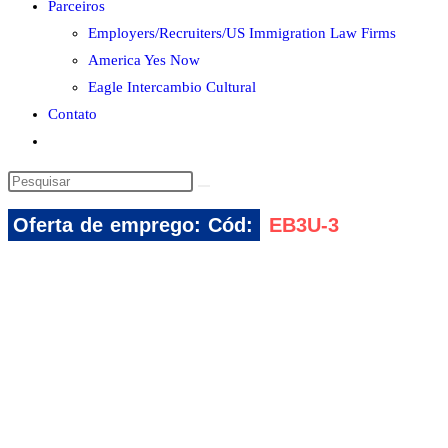
Parceiros
Employers/Recruiters/US Immigration Law Firms
America Yes Now
Eagle Intercambio Cultural
Contato
Alternar
pesquisa
Pesquisar
do
neste
site
Oferta de emprego: Cód:
EB3U-3
site