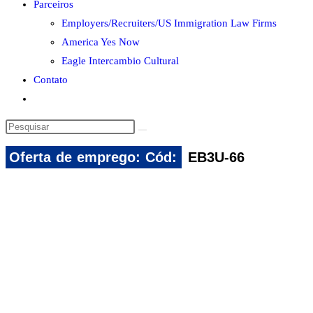
Parceiros
Employers/Recruiters/US Immigration Law Firms
America Yes Now
Eagle Intercambio Cultural
Contato
Alternar
pesquisa
Pesquisar
do
neste
site
Oferta de emprego: Cód:
EB3U-66
site