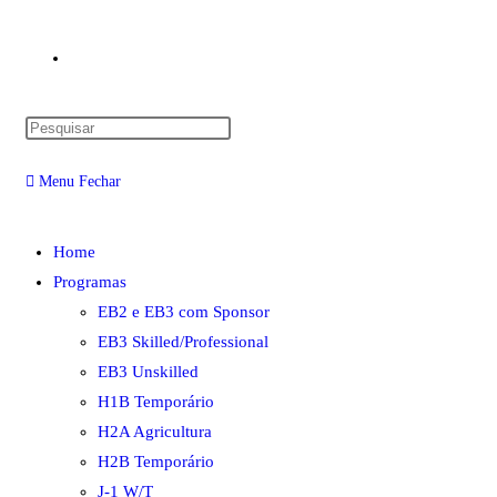
Alternar
Pressione
pesquisa
a
Menu
Fechar
tecla
“Esc”
do
para
Home
fechar
Programas
o
site
EB2 e EB3 com Sponsor
painel
EB3 Skilled/Professional
de
EB3 Unskilled
pesquisa.
H1B Temporário
H2A Agricultura
H2B Temporário
J-1 W/T