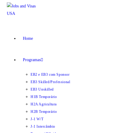
Ir
para
o
conteúdo
Home
Programas
EB2 e EB3 com Sponsor
EB3 Skilled/Professional
EB3 Unskilled
H1B Temporário
H2A Agricultura
H2B Temporário
J-1 W/T
J-1 Intercâmbio