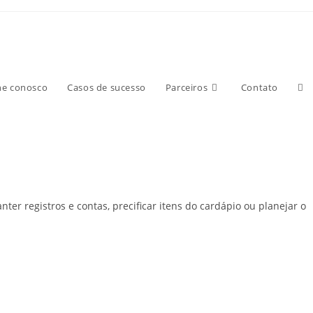
he conosco
Casos de sucesso
Parceiros
Contato
 registros e contas, precificar itens do cardápio ou planejar o